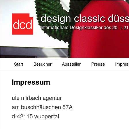
design classic düss
Internationale Designklassiker des 20. + 2
Hauptmenü
Start
Besucher
Aussteller
Presse
Impres
Impressum
ute mirbach agentur
am buschhäuschen 57A
d-42115 wuppertal