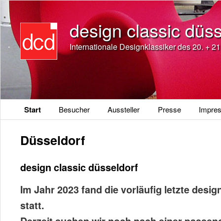
design classic düss
Internationale Designklassiker des 20. + 2
Hauptmenü
Start
Besucher
Aussteller
Presse
Impres
Düsseldorf
design classic düsseldorf
Im Jahr 2023 fand die vorläufig letzte desig
statt.
Derzeit suchen wir noch nach einer passen