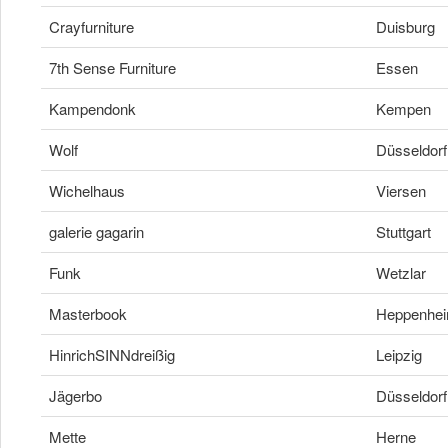
Crayfurniture
Duisburg
7th Sense Furniture
Essen
Kampendonk
Kempen
Wolf
Düsseldorf
Wichelhaus
Viersen
galerie gagarin
Stuttgart
Funk
Wetzlar
Masterbook
Heppenhe
HinrichSINNdreißig
Leipzig
Jägerbo
Düsseldorf
Mette
Herne