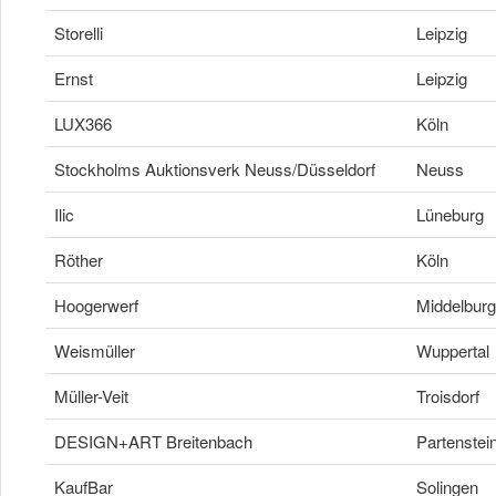
Storelli
Leipzig
Ernst
Leipzig
LUX366
Köln
Stockholms Auktionsverk Neuss/Düsseldorf
Neuss
Ilic
Lüneburg
Röther
Köln
Hoogerwerf
Middelburg
Weismüller
Wuppertal
Müller-Veit
Troisdorf
DESIGN+ART Breitenbach
Partenstei
KaufBar
Solingen