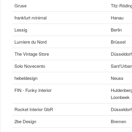
Gruse
Titz-Rödin
frankfurt minimal
Hanau
Lessig
Berlin
Lumiere du Nord
Brüssel
The Vintage Store
Düsseldorf
Solo Novecento
Sant'Urba
hebeldesign
Neuss
FIN - Funky Interior
Huldenber
Loonbeek
Rocket Interior GbR
Düsseldorf
2be Design
Bremen