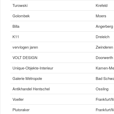
Turowski
Krefeld
Golombek
Moers
Billa
Angerberg
K11
Dreieich
vervlogen jaren
Zwinderen
VOLT DESIGN
Doorwerth
Unique-Objekte-Interieur
Kamen-Met
Galerie Métropole
Bad Schwa
Antikhandel Hentschel
Ossling
Voeller
Frankfurt/
Plutoraker
Frankfurt/