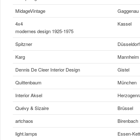
MidageVintage
Gaggenau
4x4
Kassel
modernes design 1925-1975
Spitzner
Düsseldorf
Karg
Mannheim
Dennis De Cleer Interior Design
Gistel
Quittenbaum
München
Interior Aksel
Herzogenr
Quévy & Sizaire
Brüssel
artchaos
Birenbach
light.lamps
Essen-Ket