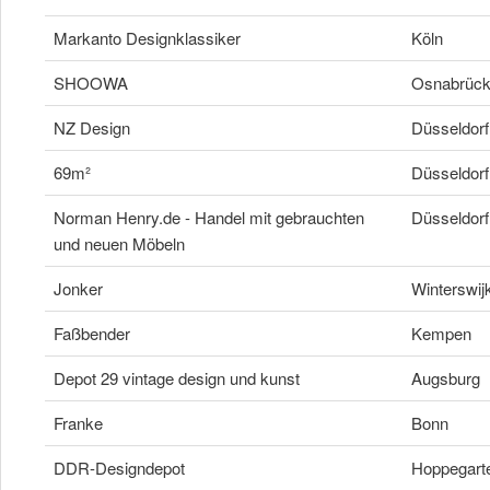
Markanto Designklassiker
Köln
SHOOWA
Osnabrüc
NZ Design
Düsseldorf
69m²
Düsseldorf
Norman Henry.de - Handel mit gebrauchten
Düsseldorf
und neuen Möbeln
Jonker
Winterswij
Faßbender
Kempen
Depot 29 vintage design und kunst
Augsburg
Franke
Bonn
DDR-Designdepot
Hoppegart