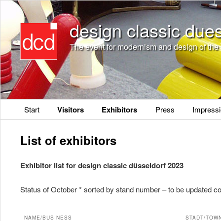
design classic due
The event for modernism and design of the 
Main menu
Start
Visitors
Exhibitors
Press
Impress
List of exhibitors
Exhibitor list for design classic düsseldorf 2023
Status of October * sorted by stand number – to be updated c
NAME/BUSINESS
STADT/TOW